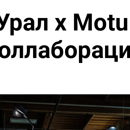
Урал x Motu
оллаборац